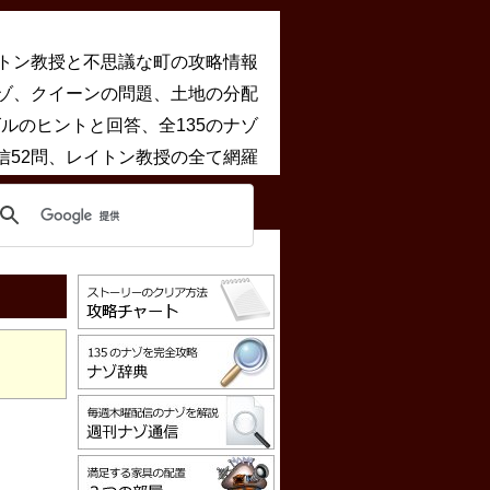
トン教授と不思議な町の攻略情報
ゾ、クイーンの問題、土地の分配
ルのヒントと回答、全135のナゾ
信52問、レイトン教授の全て網羅