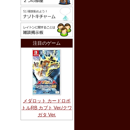
注目のゲーム
メダロット カードロボ
トルRB カブト Ver./クワ
ガタ Ver.