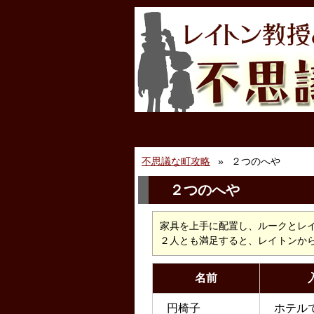
不思議な町攻略
２つのへや
２つのへや
家具を上手に配置し、ルークとレ
２人とも満足すると、レイトンか
名前
円椅子
ホテル