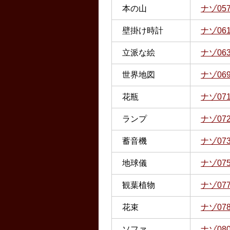
本の山
ナゾ05
壁掛け時計
ナゾ06
立派な絵
ナゾ06
世界地図
ナゾ06
花瓶
ナゾ07
ランプ
ナゾ07
蓄音機
ナゾ07
地球儀
ナゾ07
観葉植物
ナゾ07
花束
ナゾ07
ソファ
ナゾ08