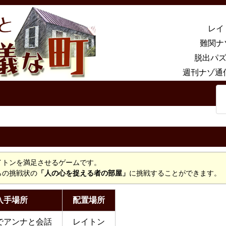
レイ
難関ナ
脱出パズ
週刊ナゾ通
イトンを満足させるゲームです。
らの挑戦状の
「人の心を捉える者の部屋」
に挑戦することができます。
入手場所
配置場所
でアンナと会話
レイトン