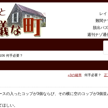
レイ
難関ナ
脱出パズ
週刊ナゾ通
106 何手必要？
3の確率
何手必要？
正
ースの入ったコップが3個ならび、その横に空のコップが3個並
てほしい。