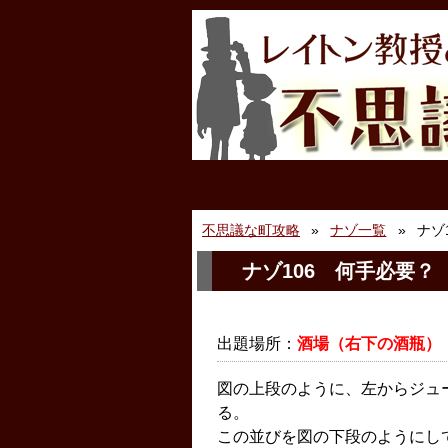
不思議な町攻略
ナゾ一覧
ナゾ
ナゾ106 何手必要？
出題場所：
酒場（右下の酒瓶）
図の上段のように、左からジュ
る。
この並びを図の下段のようにし