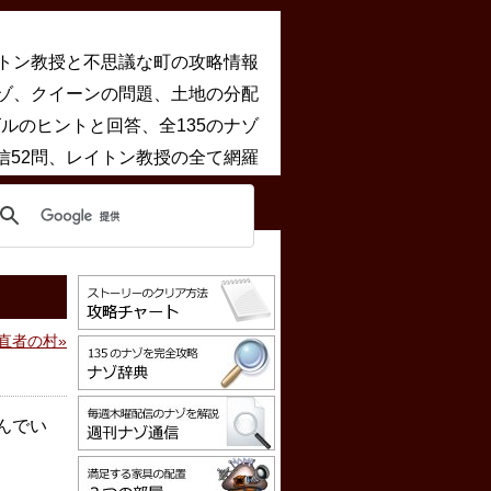
トン教授と不思議な町の攻略情報
ゾ、クイーンの問題、土地の分配
ルのヒントと回答、全135のナゾ
信52問、レイトン教授の全て網羅
直者の村
んでい