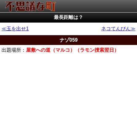
最長距離は？
玉を出せ1
ネコてんびん
ナゾ059
出題場所：
屋敷への道（マルコ）（ラモン捜索翌日）